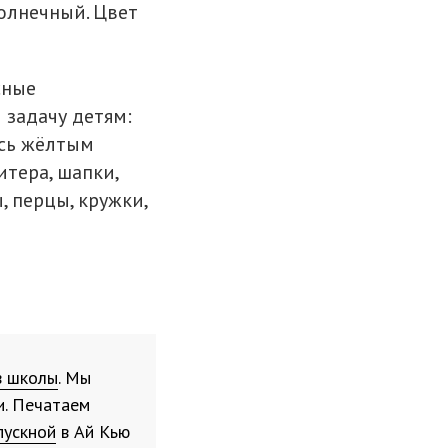
солнечный. Цвет
сные
 задачу детям:
ись жёлтым
итера, шапки,
, перцы, кружки,
в школы
. Мы
и. Печатаем
пускной
в Ай Кью