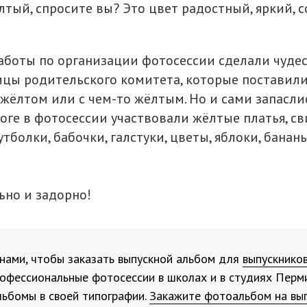
лтый, спросите вы? Это цвет радостный, яркий, 
аботы по организации фотосессии сделали чуде
цы родительского комитета, которые поставили
 жёлтом или с чем-то жёлтым. Но и сами запасл
оге в фотосессии участвовали жёлтые платья, св
тболки, бабочки, галстуки, цветы, яблоки, бананы
ьно и задорно!
 нами, чтобы заказать выпускной альбом для
выпускнико
офессиональные фотосессии в школах и в студиях Перм
льбомы в своей типографии.
Закажите фотоальбом на вы