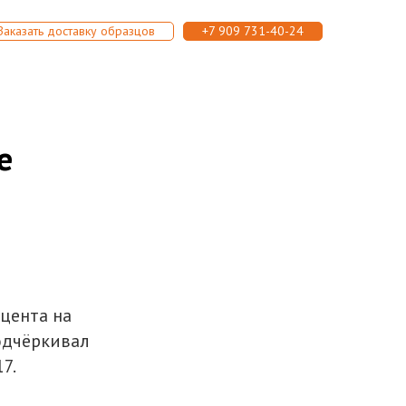
Заказать доставку образцов
+7 909 731-40-24
е
цента на
одчёркивал
7.