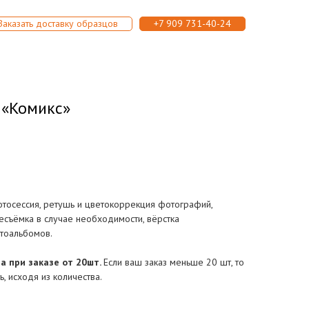
Заказать доставку образцов
+7 909 731-40-24
 «Комикс»
отосессия, ретушь и цветокоррекция фотографий,
есъёмка в случае необходимости, вёрстка
тоальбомов.
а при заказе от 20шт.
Если ваш заказ меньше 20 шт, то
, исходя из количества.