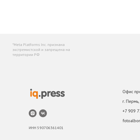
*Meta Platforms Inc. признана
экстремистской и запрещена на
территории РФ
Офис пр
г. Пермь
+7 909 7
fotoalb
ИНН 590706361401